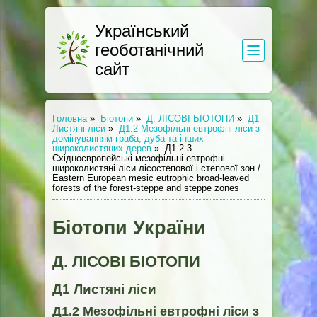
Український
геоботанічний
сайт
Головна
»
Біотопи
»
Д. ЛІСОВІ БІОТОПИ
»
Д1
Листяні ліси
»
Д1.2 Мезофільні евтрофні ліси з
домінуванням граба, дуба та інших
широколистяних дерев
»
Д1.2.3
Східноєвропейські мезофільні евтрофні
широколистяні ліси лісостепової і степової зон /
Eastern European mesic eutrophic broad-leaved
forests of the forest-steppe and steppe zones
Біотопи України
Д. ЛІСОВІ БІОТОПИ
Д1 Листяні ліси
Д1.2 Мезофільні евтрофні ліси з