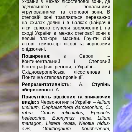
України в межах лісостепової зони, де
здебільшого є зональними
угрупованнями, та степової зони. В
степовій зоні трапляється переважно
на схилах долин і в балках (байрачні
ліси свіжого ступеня зволоження), на
сході України в межах степової зони є
великі плакорні масиви. Ґрунти сірі
лісові, темно-сірі лісові та чорноземи
опідзолені.
Поширення
: в Європі –
Континентальний і Степовий
біогеографічні регіони; в Україні –
Східноєвропейська лісостепова і
Понтична степова провінції.
Репрезентативність
: A.
Ступінь
збереженості
: A.
Присутність рідкісних та зникаючих
видів
: з
Червоної книги України
–
Allium
ursinum, Cephalanthera damasonium, C.
rubra, Crocus reticulatus, Epipactis
helleborine, Euonymus nana, Lilium
martagon, Listera ovata, Neottia nidus-
avis, Ornithogalum boucheanum,