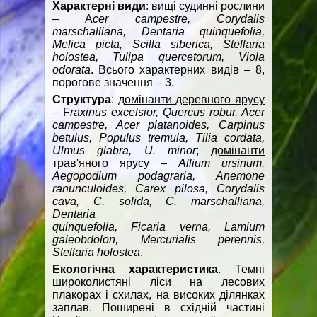
Характерні види
:
вищі судинні рослини
– A
cer campestre, Corydalis
marschalliana, Dentaria quinquefolia,
Melica picta, Scilla siberica, Stellaria
holostea, Tulipa quercetorum, Viola
odorata
. Всього характерних видів – 8,
порогове значення – 3.
Структура
:
домінанти деревного ярусу
– F
raxinus excelsior, Quercus robur, Acer
campestre, Acer platanoides, Carpinus
betulus, Populus tremula, Tilia cordata,
Ulmus glabra, U. minor
;
домінанти
трав'яного ярусу
–
Allium ursinum,
Aegopodium podagraria, Anemone
ranunculoides, Carex pilosa, Corydalis
cava, C. solida, C. marschalliana,
Dentaria
quinquefolia, Ficaria verna, Lamium
galeobdolon, Mercurialis perennis,
Stellaria holostea
.
Екологічна характеристика
. Темні
широколистяні ліси на лесових
плакорах і схилах, на високих ділянках
заплав. Поширені в східній частині