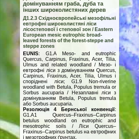
домінуванням граба, дуба та
інших широколистяних дерев
Д1.2.3 Східноєвропейські мезофільні
евтрофні широколистяні ліси
лісостепової і степової зон / Eastern
European mesic eutrophic broad-
leaved forests of the forest-steppe and
steppe zones
EUNIS
: G1.A Meso- and eutrophic
Quercus, Carpinus, Fraxinus, Acer, Tilia,
Ulmus and related woodland / Мезо- і
евтрофні ліси з домінуванням Quercus,
Carpinus, Fraxinus, Acer, Tilia, Ulmus і
споріднені ліси; G1.9 Non-riverine
woodland with Betula, Populus tremula or
Sorbus aucuparia / Незаплавні ліси з
домінуванням Betula, Populus tremula
або Sorbus aucuparia.
Резолюція 4 Бернської конвенції
:
G1.A1 Quercus–Fraxinus–Carpinus
betulus woodland on eutrophic and
mesotrophic soils / Ліси Quercus–
Fraxinus–Carpinus betulus на евтрофних
і мезотрофних ґрунтах.