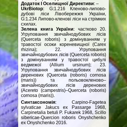
Додаток І Оселищної Директиви
: –
UkrBiotop
: G:1.216 Кленово-липово-
дубові ліси Лівобережжя України,
G:1.234 Липово-кленові ліси на стрімких
схилах.
Зелена книга України
: частково 20.
Угруповання звичайнодубових лісів
(Quercetа roboris) з домінуванням у
травостої осоки кореневищної (Carex
rhizina); 22. Угруповання
звичайнодубових лісів (Quercetа roboris)
з домінуванням у травостої цибулі
ведмежої (Allium ursinum); 23.
Угруповання звичайнодубових лісів
деренових (Quercetа (roboris) cornosа
(maris)) та польовокленово–
звичайнодубових лісів деренових
(Acereto (campestris)–Quercetа (roboris)
cornosа (maris)).
Синтаксономія
: Carpino-Fagetea
sylvaticae Jakucs ex Passarge 1968,
Carpinetalia betuli P. Fukarek 1968, Scillo
sibericae-Quercion roboris Onyshchenko
ex Onyshchenko 2016.