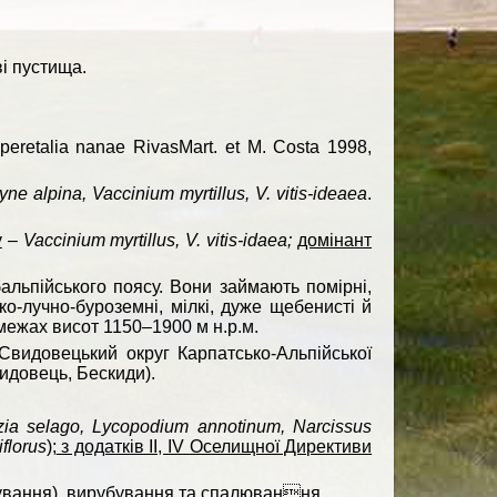
ві пустища.
iperetalia nanae RivasMart. et M. Costa 1998,
e alpina, Vaccinium myrtillus, V. vitis-ideaeа
.
у
–
Vaccinium myrtillus, V. vitis-idaea;
домінант
льпійського поясу. Вони займають помірні,
о-лучно-буроземні, мілкі, дуже щебенисті й
межах висот 1150–1900 м н.р.м.
-Свидовецький округ Карпатсько-Альпійської
видовець, Бескиди).
zia selago, Lycopodium annotinum,
Narcissus
iflorus
);
з додатків II, IV Оселищної Директиви
ування), вирубування та спалювання.