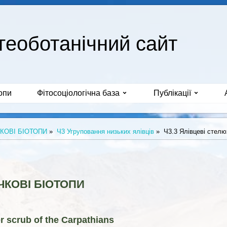
геоботанічний сайт
опи
Фітосоціологічна база
Публікації
КОВІ БІОТОПИ
»
Ч3 Угруповання низьких ялівців
»
Ч3.3 Ялівцеві стелюх
ЧКОВІ БІОТОПИ
 scrub of the Carpathians