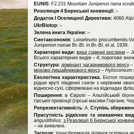
EUNIS
: F2.231 Mountain
Juniperus nana
scrub
Резолюція 4 Бернської конвенції:
–
Додаток І Оселищної Директиви:
4060 Alpi
UkrBiotop
: –
Зелена книга України:
–
Синтаксономія
: Loiseleurio procumbentis-V
Juniperion nanae Br.-Bl. in Br.-Bl. et al. 1939.
Характерні види:
вищі судинні рослини
–
J
Всього характерних видів – 4; порогове знач
Структура
:
домінант чагарникового ярусу
мохово-лишайникового ярусу
–
Hylocomium 
Екологічна характеристика.
Біотоп пошире
рідше круті південні схили з нерівним хви
відносно сухі, сформовані на відкладах флі
Поширення
: в Європі – Альпійський біог
гірської провінції (гірські масиви Горгани,
Репрезентативність
: А.
Ступінь збережен
Присутність рідкісних та зникаючих вид
angustifolius;
з Резолюції 6 Бернської конвен
– не виявлені.
Загрози
: трансформація ділянок оселища 