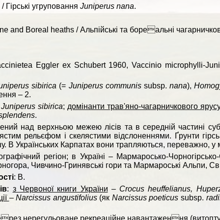
 / Гірські угруповання
Juniperus nana
.
ne and Boreal heaths / Альпійські та бореальні чагарничко
accinietea Eggler ex Schubert 1960, Vaccinio microphylli-Jun
uniperus sibirica
(=
Juniperus communis
subsp.
nana
),
Homogyn
ення – 2.
–
Juniperus sibirica
;
домінанти трав'яно-чагарничкового ярус
splendens
.
ний над верхньою межею лісів та в середній частині суба
лястим рельєфом і скелястими відслоненнями. Ґрунти гірськ
шу. В Українських Карпатах вони трапляються, переважно, у 
еографічний регіон; в Україні – Мармаросько-Чорногірсько
 Чорногора, Чивчино-Гринявські гори та Мармароські Альпи, С
ості
: В.
ів
:
з Червоної книги України
–
Crocus heuffelianus, Huper
ції
–
Narcissus angustifolius
(як
Narcissus poeticus
subsp.
radi
через нерегульоване рекреаційне навантаження (витопт