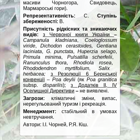
масиви Чорногора, Свидовець,
Мармароські гори).
Репрезентативність:
С.
Ступінь
збереженості:
В.
Присутність рідкісних та зникаючих
видів:
з Червоної книги України
–
Campanula kladniana
,
Coeloglossum
viride
,
Dichodon
cerastoides
,
Gentiana
laciniata
,
G
.
punctata
,
Huperzia
selago
,
Primula minima
,
Pulsatilla scherfelii
,
Ranunculus thora
,
Rhodiola rosea
,
Rhododendron myrtifolium
,
Salix
herbacea;
з Резолюції 6 Бернської
конвенції
–
Poa deylii
(як
Poa granitica
subsp.
disparilis
);
з Додатків
II
,
IV
Оселищної Директиви
–
не виявлені.
Загрози:
кліматичні зміни, випас,
нерегульований туризм і рекреація.
Менеджмент:
стабільний в умовах
невтручання.
Автори: І.І. Чорней, Р.Я. Кіш.