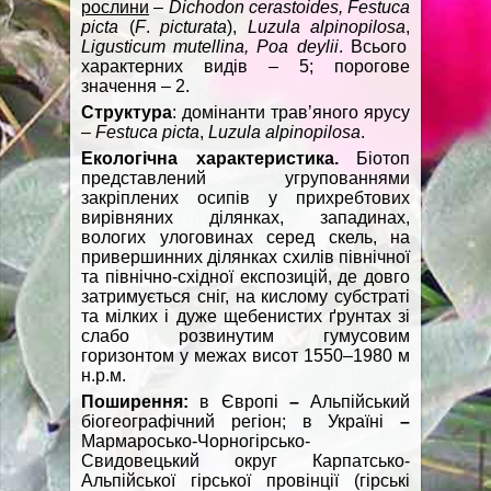
рослини
–
Dichodon cerastoides, Festuca
picta
(
F
.
picturata
),
Luzula alpinopilosa
,
Ligusticum mutellina
,
Poa deylii
. Всього
характерних видів – 5; порогове
значення – 2.
Структур
а
: домінанти травʼяного ярусу
–
Festuca
picta
,
Luzula
alpinopilosa
.
Екологічна характеристика.
Біотоп
представлений угрупованнями
закріплених осипів у прихребтових
вирівняних ділянках, западинах,
вологих улоговинах серед скель, на
привершинних ділянках схилів північної
та північно-східної експозицій, де довго
затримується сніг, на кислому субстраті
та мілких і дуже щебенистих ґрунтах зі
слабо розвинутим гумусовим
горизонтом у межах висот 1550–1980 м
н.р.м.
Поширення:
в Європі
–
Альпійський
біогеографічний регіон; в Україні
–
Мармаросько-Чорногірсько-
Свидовецький округ Карпатсько-
Альпійської гірської провінції (гірські