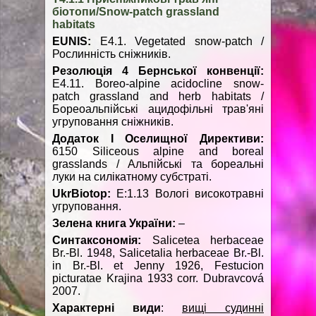
біотопи/Snow-patch grassland
habitats
EUNIS
:
E4.1. Vegetated snow-patch /
Рослинність сніжників.
Резолюція 4 Бернської конвенції:
E4.11. Boreo-alpine acidocline snow-
patch grassland and herb habitats /
Бореоальпійські ацидофільні трав'яні
угруповання сніжників.
Додаток
I
Оселищної Директиви:
6150 Siliceous alpine and boreal
grasslands / Альпійські та бореальні
луки на силікатному субстраті.
UkrBiotop:
Е:1.13 Вологі високотравні
угруповання.
Зелена книга України:
–
Синтаксономія:
Salicetea herbaceae
Br.-Bl. 1948, Salicetalia herbaceae Br.-Bl.
in Br.-Bl. et Jenny 1926, Festucion
picturatae Krajina 1933 corr. Dubravcová
2007.
Характерні
види
:
вищі судинні