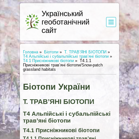
Український
геоботанічний
сайт
Головна
»
Біотопи
»
Т. ТРАВ’ЯНІ БІОТОПИ
»
Т4 Альпійські і субальпійські трав’яні біотопи
»
Т4.1 Присніжникові біотопи
»
Т4.1.1
Присніжникові трав’яні біотопи/Snow-patch
grassland habitats
Біотопи України
Т. ТРАВ’ЯНІ БІОТОПИ
Т4 Альпійські і субальпійські
трав’яні біотопи
Т4.1 Присніжникові біотопи
Т4.1.1 Присніжникові трав’яні