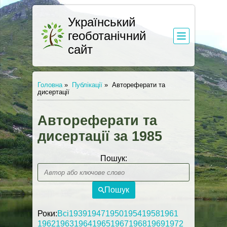
Український
геоботанічний
сайт
Головна
»
Публікації
»
Автореферати та
дисертації
Автореферати та
дисертації за 1985
Пошук:
Пошук
Роки:
Всі
1939
1947
1950
1954
1958
1961
1962
1963
1964
1965
1967
1968
1969
1972