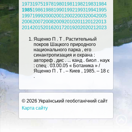
1973
1975
1978
1980
1981
1982
1983
1984
1985
1986
1988
1990
1992
1993
1994
1995
1997
1999
2000
2001
2002
2003
2004
2005
2006
2007
2008
2009
2010
2011
2012
2013
2014
2015
2016
2017
2019
2020
2021
2023
Ященко П . Т . Растительный
покров Шацкого природного
национального парка , его
синантропизация и охрана :
автореф . дис . ... канд . биол . наук
: спец . 03.00.05 « Ботаника » /
Ященко П . Т . – Киев , 1985. – 18 с
.
© 2026 Український геоботанічний сайт
Карта сайту