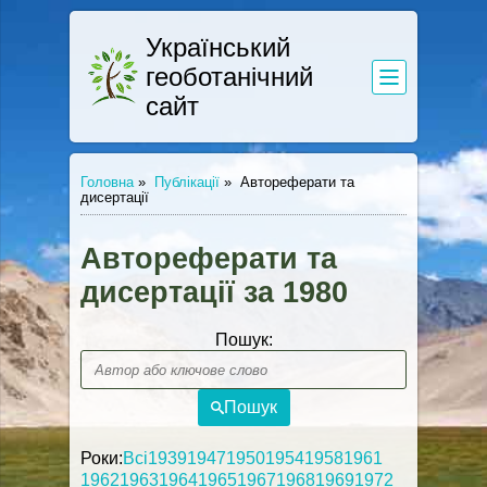
Український
геоботанічний
сайт
Головна
»
Публікації
»
Автореферати та
дисертації
Автореферати та
дисертації за 1980
Пошук:
Пошук
Роки:
Всі
1939
1947
1950
1954
1958
1961
1962
1963
1964
1965
1967
1968
1969
1972