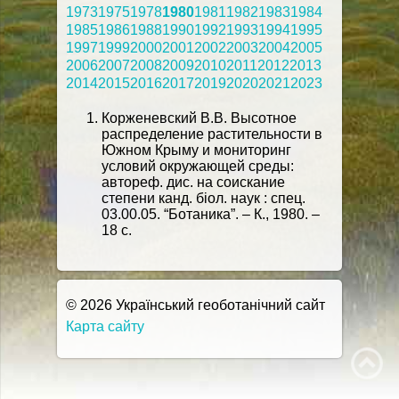
1973
1975
1978
1980
1981
1982
1983
1984
1985
1986
1988
1990
1992
1993
1994
1995
1997
1999
2000
2001
2002
2003
2004
2005
2006
2007
2008
2009
2010
2011
2012
2013
2014
2015
2016
2017
2019
2020
2021
2023
Корженевский В.В. Высотное
распределение растительности в
Южном Крыму и мониторинг
условий окружающей среды:
автореф. дис. на соискание
степени канд. біол. наук : спец.
03.00.05. “Ботаника”. – К., 1980. –
18 с.
© 2026 Український геоботанічний сайт
Карта сайту