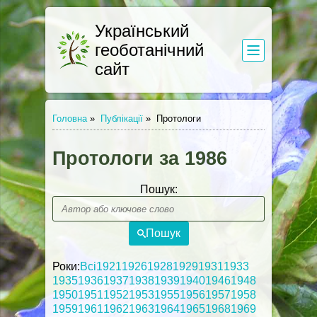
Український
геоботанічний
сайт
Головна
»
Публікації
»
Протологи
Протологи за 1986
Пошук:
Пошук
Роки:
Всі
1921
1926
1928
1929
1931
1933
1935
1936
1937
1938
1939
1940
1946
1948
1950
1951
1952
1953
1955
1956
1957
1958
1959
1961
1962
1963
1964
1965
1968
1969