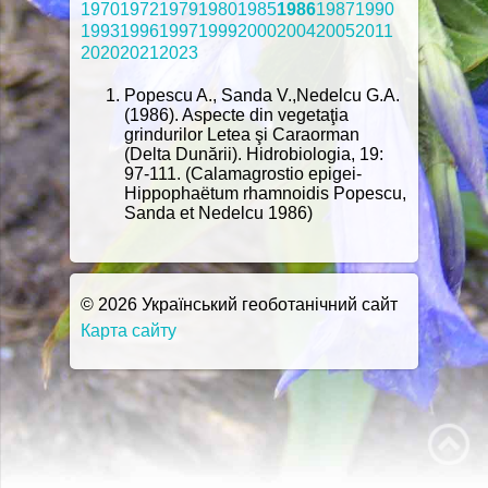
1970
1972
1979
1980
1985
1986
1987
1990
1993
1996
1997
1999
2000
2004
2005
2011
2020
2021
2023
Popescu A., Sanda V.,Nedelcu G.A.
(1986). Aspecte din vegetaţia
grindurilor Letea şi Caraorman
(Delta Dunării). Hidrobiologia, 19:
97-111. (Calamagrostio epigei-
Hippophaëtum rhamnoidis Popescu,
Sanda et Nedelcu 1986)
© 2026 Український геоботанічний сайт
Карта сайту