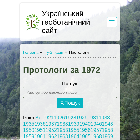
Український
геоботанічний
сайт
Головна
»
Публікації
»
Протологи
Протологи за 1972
Пошук:
Пошук
Роки:
Всі
1921
1926
1928
1929
1931
1933
1935
1936
1937
1938
1939
1940
1946
1948
1950
1951
1952
1953
1955
1956
1957
1958
1959
1961
1962
1963
1964
1965
1968
1969