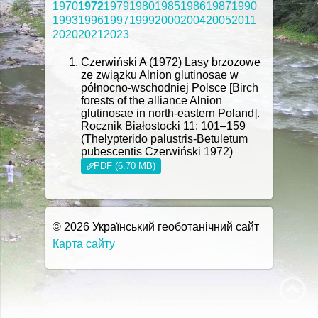
1970
1972
1979
1980
1985
1986
1987
1990
1993
1996
1997
1999
2000
2004
2005
2011
2020
2021
2023
Czerwiński A (1972) Lasy brzozowe
ze związku Alnion glutinosae w
północno-wschodniej Polsce [Birch
forests of the alliance Alnion
glutinosae in north-eastern Poland].
Rocznik Białostocki 11: 101–159
(Thelypterido palustris-Betuletum
pubescentis Czerwiński 1972)
PDF (6.70 MB)
© 2026 Український геоботанічний сайт
Карта сайту