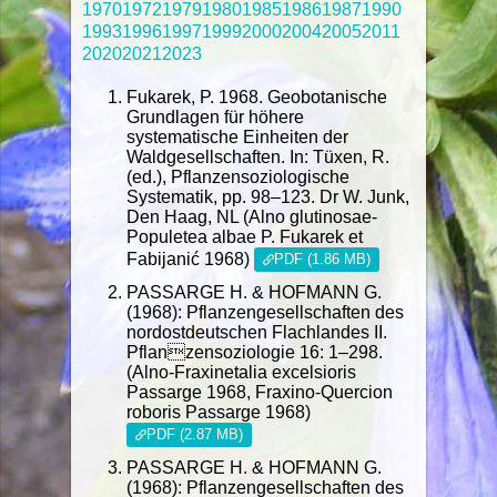
1970
1972
1979
1980
1985
1986
1987
1990
1993
1996
1997
1999
2000
2004
2005
2011
2020
2021
2023
Fukarek, P. 1968. Geobotanische
Grundlagen für höhere
systematische Einheiten der
Waldgesellschaften. In: Tüxen, R.
(ed.), Pflanzensoziologische
Systematik, pp. 98–123. Dr W. Junk,
Den Haag, NL (Alno glutinosae-
Populetea albae P. Fukarek et
Fabijanić 1968)
PDF (1.86 MB)
PASSARGE H. & HOFMANN G.
(1968): Pflanzengesellschaften des
nordostdeutschen Flachlandes II.
Pflanzensoziologie 16: 1–298.
(Alno-Fraxinetalia excelsioris
Passarge 1968, Fraxino-Quercion
roboris Passarge 1968)
PDF (2.87 MB)
PASSARGE H. & HOFMANN G.
(1968): Pflanzengesellschaften des