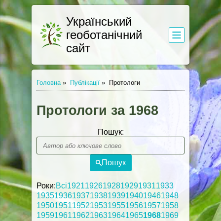
Український
геоботанічний
сайт
Головна
»
Публікації
»
Протологи
Протологи за 1968
Пошук:
Пошук
Роки:
Всі
1921
1926
1928
1929
1931
1933
1935
1936
1937
1938
1939
1940
1946
1948
1950
1951
1952
1953
1955
1956
1957
1958
1959
1961
1962
1963
1964
1965
1968
1969