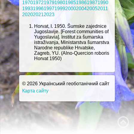
1970
1972
1979
1980
1985
1986
1987
1990
1993
1996
1997
1999
2000
2004
2005
2011
2020
2021
2023
Horvat, I. 1950. Šumske zajednice
Jugoslavije. [Forest communities of
Yugoslavia]. Institut za šumarska
istraživanja, Ministarstva šumarstva
Narodne republike Hrvatske,
Zagreb, YU. (Alno-Quercion roboris
Horvat 1950)
© 2026 Український геоботанічний сайт
Карта сайту