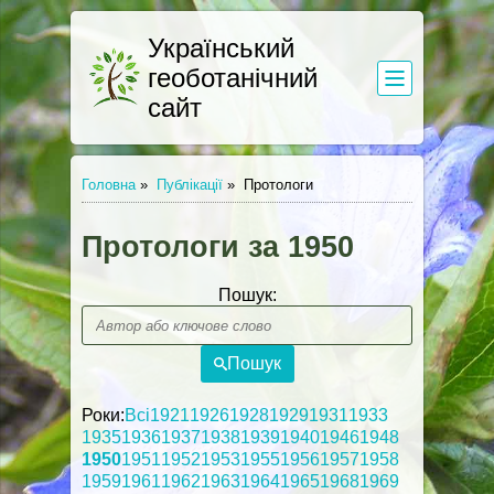
Український
геоботанічний
сайт
Головна
»
Публікації
»
Протологи
Протологи за 1950
Пошук:
Пошук
Роки:
Всі
1921
1926
1928
1929
1931
1933
1935
1936
1937
1938
1939
1940
1946
1948
1950
1951
1952
1953
1955
1956
1957
1958
1959
1961
1962
1963
1964
1965
1968
1969