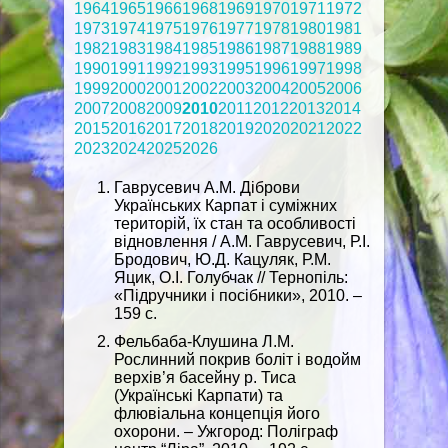
1964
1965
1966
1968
1969
1970
1971
1972
1973
1974
1975
1976
1977
1978
1980
1981
1982
1983
1984
1985
1986
1987
1988
1989
1990
1991
1992
1993
1995
1996
1997
1998
1999
2000
2001
2002
2003
2004
2005
2006
2007
2008
2009
2010
2011
2012
2013
2014
2015
2016
2017
2018
2019
2020
2021
2022
2023
2024
2025
2026
Гаврусевич А.М. Діброви
Українських Карпат і суміжних
територій, їх стан та особливості
відновлення / А.М. Гаврусевич, Р.І.
Бродович, Ю.Д. Кацуляк, Р.М.
Яцик, О.І. Голубчак // Тернопіль:
«Підручники і посібники», 2010. –
159 с.
Фельбаба-Клушина Л.М.
Рослинний покрив боліт і водойм
верхів’я басейну р. Тиса
(Українські Карпати) та
флювіальна концепція його
охорони. – Ужгород: Поліграф