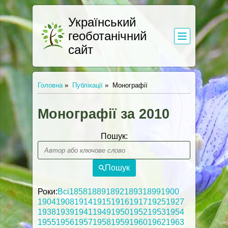
Український
геоботанічний
сайт
Головна
»
Публікації
»
Монографії
Монографії за 2010
Пошук:
Пошук
Роки:
Всі
1858
1889
1892
1893
1899
1900
1904
1908
1914
1915
1916
1917
1925
1927
1938
1939
1941
1949
1950
1952
1953
1954
1955
1956
1957
1958
1959
1960
1962
1963