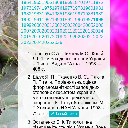
1964
1965
1966
1968
1969
1970
1971
1972
1973
1974
1975
1976
1977
1978
1980
1981
1982
1983
1984
1985
1986
1987
1988
1989
1990
1991
1992
1993
1995
1996
1997
1998
1999
2000
2001
2002
2003
2004
2005
2006
2007
2008
2009
2010
2011
2012
2013
2014
2015
2016
2017
2018
2019
2020
2021
2022
2023
2024
2025
2026
Генсірук С.А., Нижник М.С., Копій
Л.І. Ліси Західного регіону України.
– Львів : Вид-во "Атлас", 1998. –
408 с.
Дідух Я. П., Ткаченко В. С., Плюта
П. Г. та ін. Порівняльна оцінка
фіторізноманітності заповідних
степових екосистем України з
метою оптимізації режимів їх
охорони. - К.: Ін-тут ботаніки ім. М.
Г. Холодного НАН України, 1998. -
75 с. с .
Повний текст
Остапенко Б.Ф. Типологічна
різноманітність лісів України. Зона