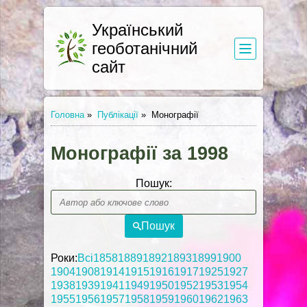
Український
геоботанічний
сайт
Головна
»
Публікації
»
Монографії
Монографії за 1998
Пошук:
Пошук
Роки:
Всі
1858
1889
1892
1893
1899
1900
1904
1908
1914
1915
1916
1917
1925
1927
1938
1939
1941
1949
1950
1952
1953
1954
1955
1956
1957
1958
1959
1960
1962
1963