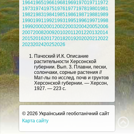
1964
1965
1966
1968
1969
1970
1971
1972
1973
1974
1975
1976
1977
1978
1980
1981
1982
1983
1984
1985
1986
1987
1988
1989
1990
1991
1992
1993
1995
1996
1997
1998
1999
2000
2001
2002
2003
2004
2005
2006
2007
2008
2009
2010
2011
2012
2013
2014
2015
2016
2017
2018
2019
2020
2021
2022
2023
2024
2025
2026
Пачоский И.К. Описание
растительности Херсонской
губернии. Вып. 3. Плавни, пески,
солончаки, сорные растения //
Мат-лы по исслед. почв и грунтов
Херсонской губернии. — Херсон,
1927. — 223 с.
© 2026 Український геоботанічний сайт
Карта сайту