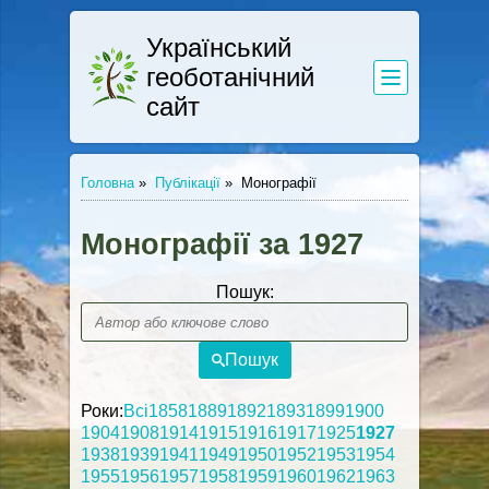
Український
геоботанічний
сайт
Головна
»
Публікації
»
Монографії
Монографії за 1927
Пошук:
Пошук
Роки:
Всі
1858
1889
1892
1893
1899
1900
1904
1908
1914
1915
1916
1917
1925
1927
1938
1939
1941
1949
1950
1952
1953
1954
1955
1956
1957
1958
1959
1960
1962
1963