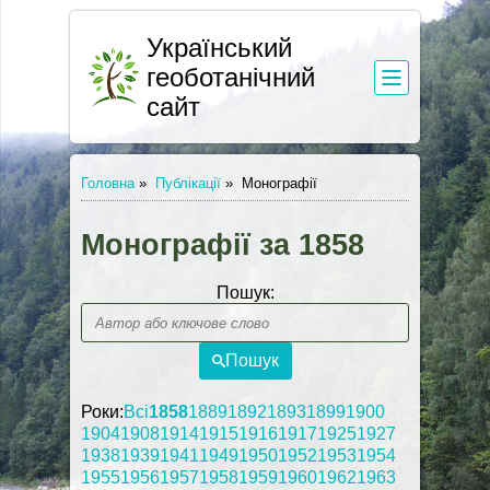
Український
геоботанічний
сайт
Головна
»
Публікації
»
Монографії
Монографії за 1858
Пошук:
Пошук
Роки:
Всі
1858
1889
1892
1893
1899
1900
1904
1908
1914
1915
1916
1917
1925
1927
1938
1939
1941
1949
1950
1952
1953
1954
1955
1956
1957
1958
1959
1960
1962
1963