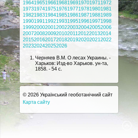
1964
1965
1966
1968
1969
1970
1971
1972
1973
1974
1975
1976
1977
1978
1980
1981
1982
1983
1984
1985
1986
1987
1988
1989
1990
1991
1992
1993
1995
1996
1997
1998
1999
2000
2001
2002
2003
2004
2005
2006
2007
2008
2009
2010
2011
2012
2013
2014
2015
2016
2017
2018
2019
2020
2021
2022
2023
2024
2025
2026
Черняев В.М. О лесах Украины. -
Харьков: Изд-во Харьков. ун-та,
1858. - 54 с.
© 2026 Український геоботанічний сайт
Карта сайту